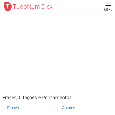
TudoNumClick
Me
MENU
Frases, Citações e Pensamentos
Frases
Autores