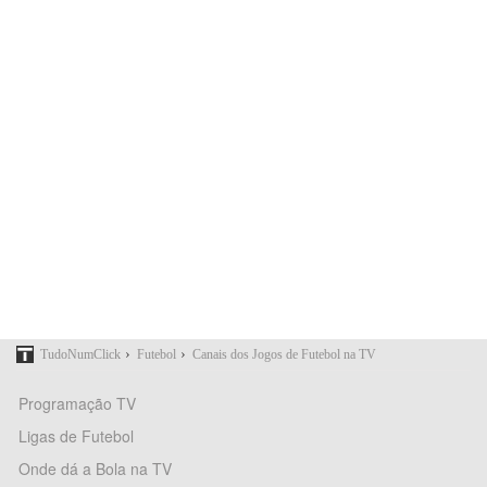
›
›
TudoNumClick
Futebol
Canais dos Jogos de Futebol na TV
Programação TV
Ligas de Futebol
Onde dá a Bola na TV