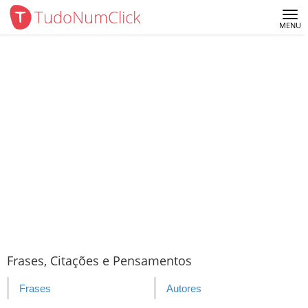
TudoNumClick
Me
MENU
Frases, Citações e Pensamentos
Frases
Autores