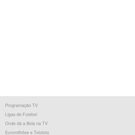
Programação TV
Ligas de Futebol
Onde dá a Bola na TV
Euromilhões e Totoloto