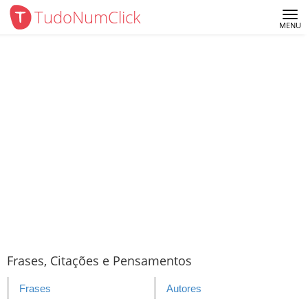
TudoNumClick
Me
MENU
Frases, Citações e Pensamentos
Frases
Autores