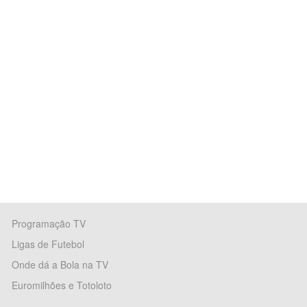
Programação TV
Ligas de Futebol
Onde dá a Bola na TV
Euromilhões e Totoloto