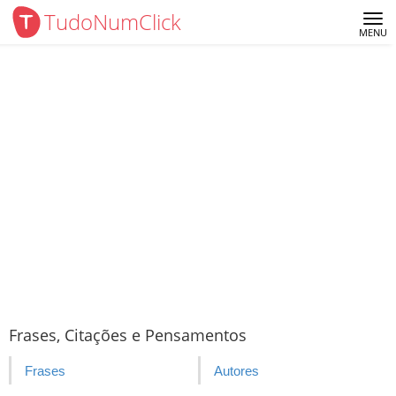
TudoNumClick
Me
MENU
Frases, Citações e Pensamentos
Frases
Autores