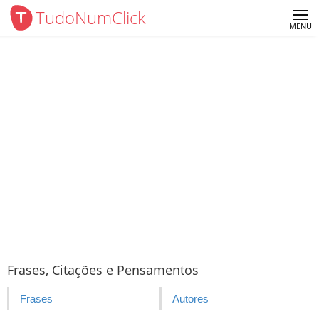
TudoNumClick
Me
MENU
Frases, Citações e Pensamentos
Frases
Autores