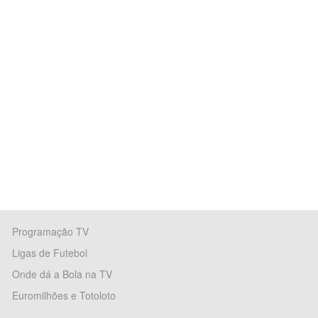
Programação TV
Ligas de Futebol
Onde dá a Bola na TV
Euromilhões e Totoloto