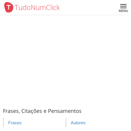
TudoNumClick
Me
MENU
Frases, Citações e Pensamentos
Frases
Autores