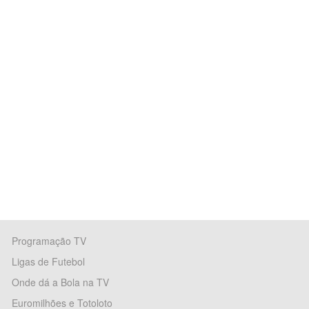
Programação TV
Ligas de Futebol
Onde dá a Bola na TV
Euromilhões e Totoloto