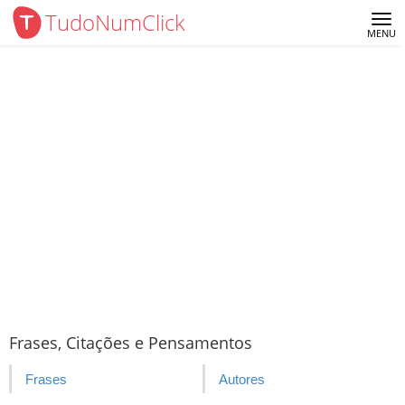
TudoNumClick
Me
MENU
Frases, Citações e Pensamentos
Frases
Autores