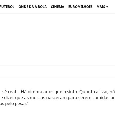
 FUTEBOL
ONDE DÁ A BOLA
CINEMA
EUROMILHÕES
MAIS
r é real... Há oitenta anos que o sinto. Quanto a isso, n
, e dizer que as moscas nasceram para serem comidas pe
s pelo pesar.”