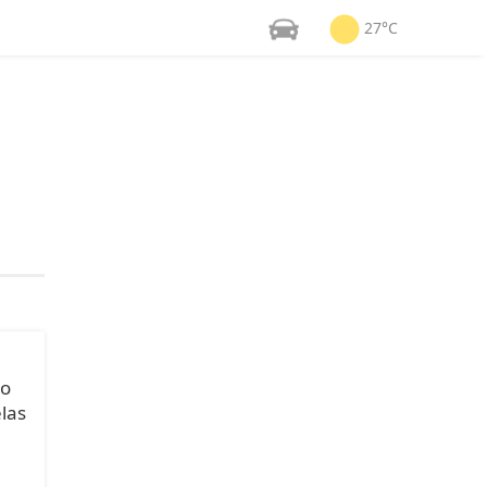
27°C
ão
las