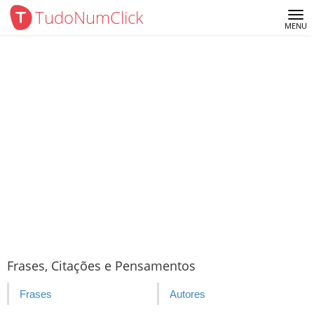
TudoNumClick
Me
MENU
Frases, Citações e Pensamentos
Frases
Autores