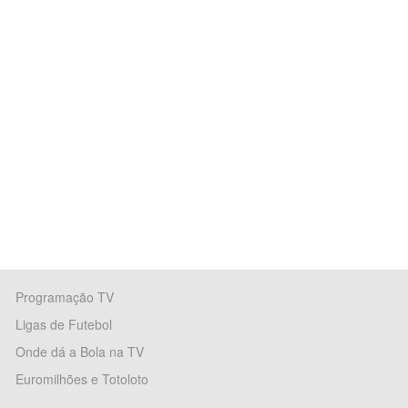
Programação TV
Ligas de Futebol
Onde dá a Bola na TV
Euromilhões e Totoloto