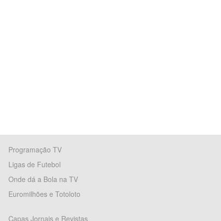
Programação TV
Ligas de Futebol
Onde dá a Bola na TV
Euromilhões e Totoloto
Capas Jornais e Revistas