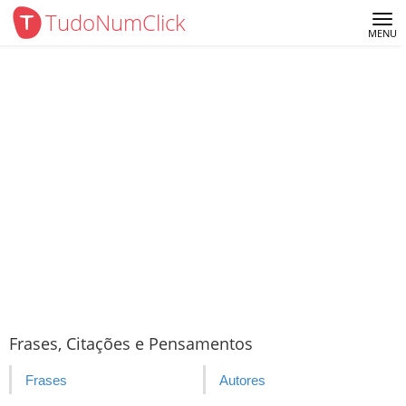
TudoNumClick
Me
MENU
Frases, Citações e Pensamentos
Frases
Autores