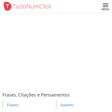
TudoNumClick
Me
MENU
Frases, Citações e Pensamentos
Frases
Autores