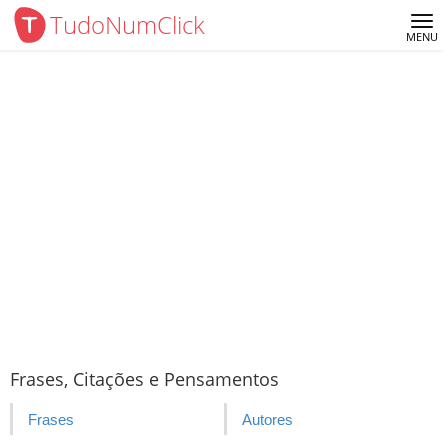
TudoNumClick
Me
MENU
Frases, Citações e Pensamentos
Frases
Autores