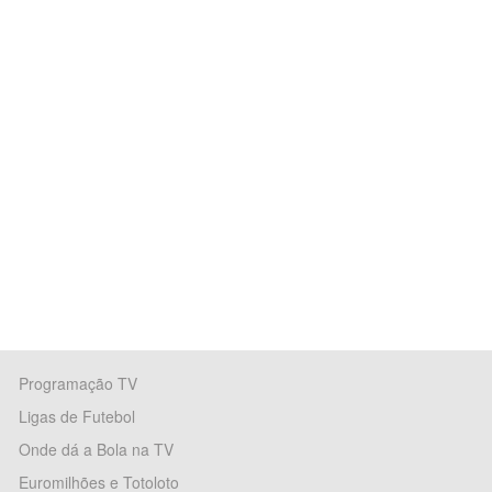
Programação TV
Ligas de Futebol
Onde dá a Bola na TV
Euromilhões e Totoloto