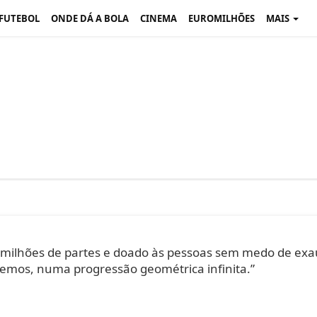
 FUTEBOL
ONDE DÁ A BOLA
CINEMA
EUROMILHÕES
MAIS
milhões de partes e doado às pessoas sem medo de exau
emos, numa progressão geométrica infinita.”