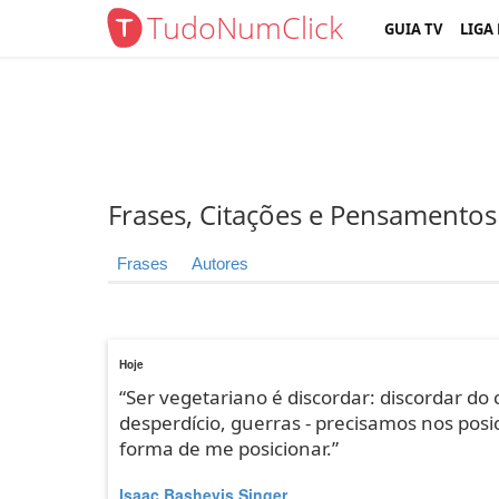
TudoNumClick
GUIA TV
LIGA
Frases, Citações e Pensamentos
Frases
Autores
Hoje
“Ser vegetariano é discordar: discordar do
desperdício, guerras - precisamos nos posi
forma de me posicionar.”
Isaac Bashevis Singer