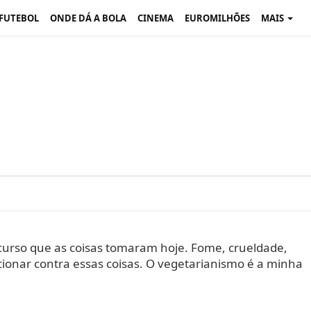
 FUTEBOL
ONDE DÁ A BOLA
CINEMA
EUROMILHÕES
MAIS
 curso que as coisas tomaram hoje. Fome, crueldade,
cionar contra essas coisas. O vegetarianismo é a minha