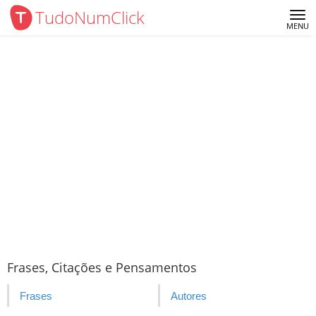
TudoNumClick
Me
MENU
Frases, Citações e Pensamentos
Frases
Autores