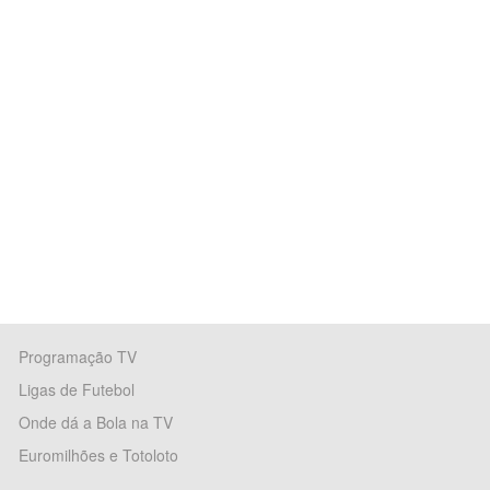
Programação TV
Ligas de Futebol
Onde dá a Bola na TV
Euromilhões e Totoloto