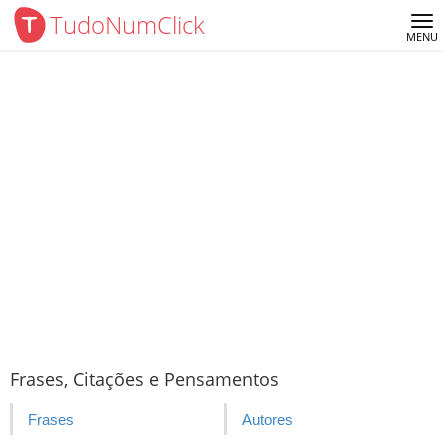
TudoNumClick
Me
MENU
Frases, Citações e Pensamentos
Frases
Autores