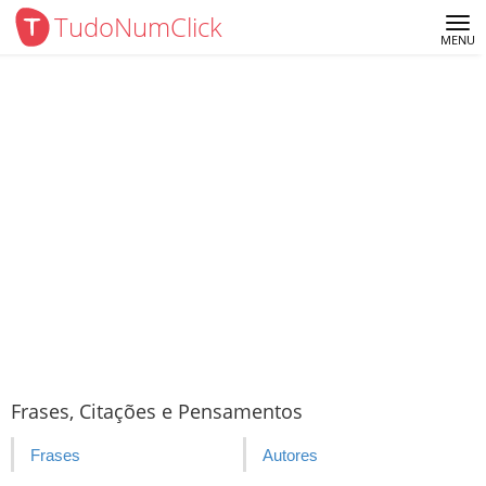
TudoNumClick
Me
MENU
Frases, Citações e Pensamentos
Frases
Autores