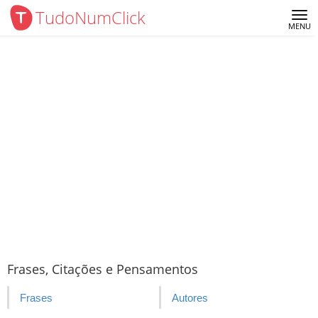
TudoNumClick
Me
MENU
Frases, Citações e Pensamentos
Frases
Autores