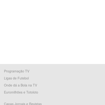
Programação TV
Ligas de Futebol
Onde dá a Bola na TV
Euromilhões e Totoloto
Capas Jornais e Revistas