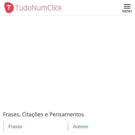
TudoNumClick
Me
MENU
Frases, Citações e Pensamentos
Frases
Autores