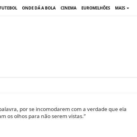
 FUTEBOL
ONDE DÁ A BOLA
CINEMA
EUROMILHÕES
MAIS
palavra, por se incomodarem com a verdade que ela
m os olhos para não serem vistas.”