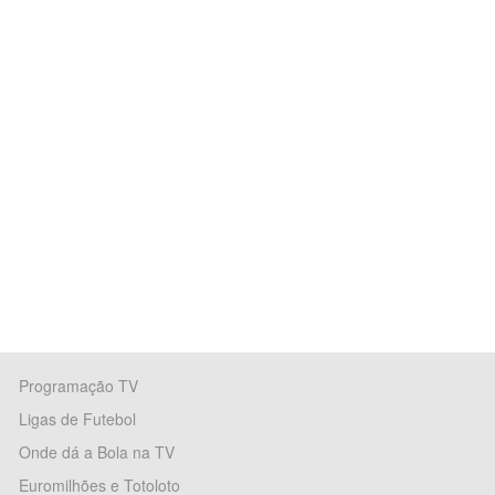
Programação TV
Ligas de Futebol
Onde dá a Bola na TV
Euromilhões e Totoloto