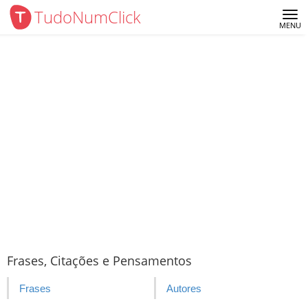
TudoNumClick
Me
MENU
Frases, Citações e Pensamentos
Frases
Autores