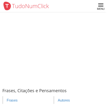
TudoNumClick
Me
MENU
Frases, Citações e Pensamentos
Frases
Autores