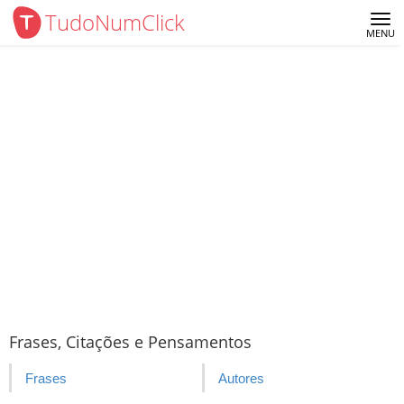
TudoNumClick
Me
MENU
Frases, Citações e Pensamentos
Frases
Autores