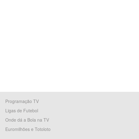
Programação TV
Ligas de Futebol
Onde dá a Bola na TV
Euromilhões e Totoloto