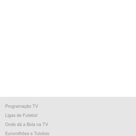
Programação TV
Ligas de Futebol
Onde dá a Bola na TV
Euromilhões e Totoloto