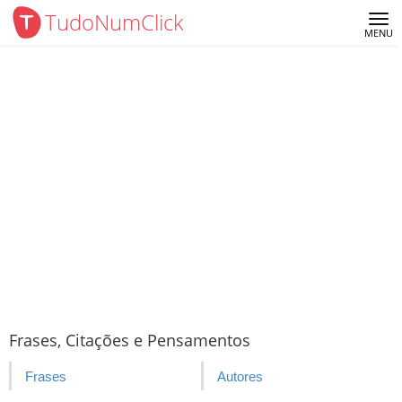
TudoNumClick
Me
MENU
Frases, Citações e Pensamentos
Frases
Autores