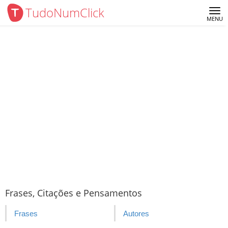
TudoNumClick
Me
MENU
Frases, Citações e Pensamentos
Frases
Autores