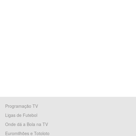
Programação TV
Ligas de Futebol
Onde dá a Bola na TV
Euromilhões e Totoloto