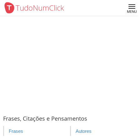
TudoNumClick
Me
MENU
Frases, Citações e Pensamentos
Frases
Autores