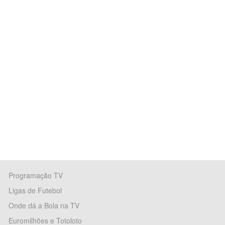
Programação TV
Ligas de Futebol
Onde dá a Bola na TV
Euromilhões e Totoloto