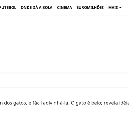
 FUTEBOL
ONDE DÁ A BOLA
CINEMA
EUROMILHÕES
MAIS
os gatos, é fácil adivinhá-la. O gato é belo; revela idéi