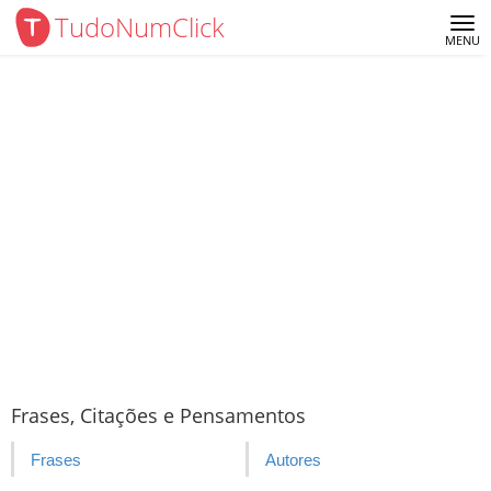
TudoNumClick
Me
MENU
Frases, Citações e Pensamentos
Frases
Autores