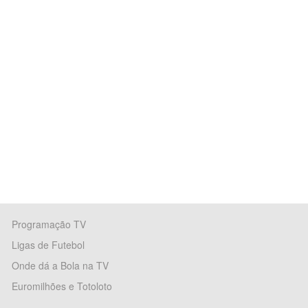
Programação TV
Ligas de Futebol
Onde dá a Bola na TV
Euromilhões e Totoloto