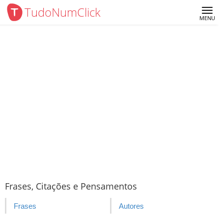
TudoNumClick
Me
MENU
Frases, Citações e Pensamentos
Frases
Autores