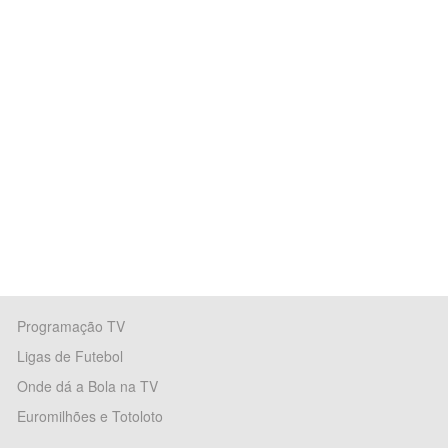
Programação TV
Ligas de Futebol
Onde dá a Bola na TV
Euromilhões e Totoloto