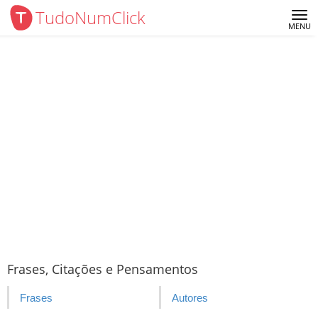
TudoNumClick
Me
MENU
Frases, Citações e Pensamentos
Frases
Autores