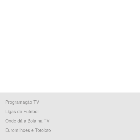
Programação TV
Ligas de Futebol
Onde dá a Bola na TV
Euromilhões e Totoloto