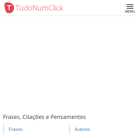
TudoNumClick
Me
MENU
Frases, Citações e Pensamentos
Frases
Autores