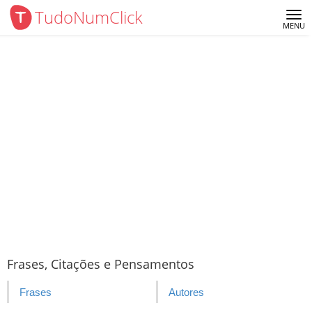
TudoNumClick
Me
MENU
Frases, Citações e Pensamentos
Frases
Autores