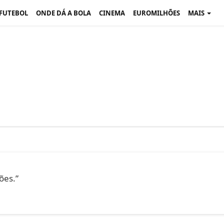
 FUTEBOL
ONDE DÁ A BOLA
CINEMA
EUROMILHÕES
MAIS
ões.”