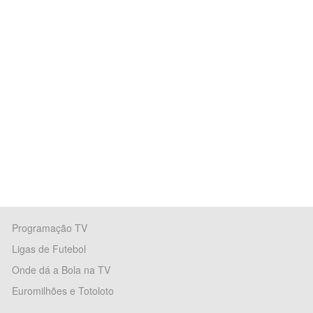
Programação TV
Ligas de Futebol
Onde dá a Bola na TV
Euromilhões e Totoloto