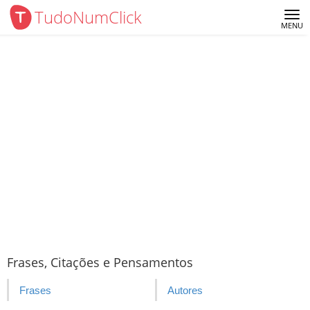
TudoNumClick
Me
MENU
Frases, Citações e Pensamentos
Frases
Autores