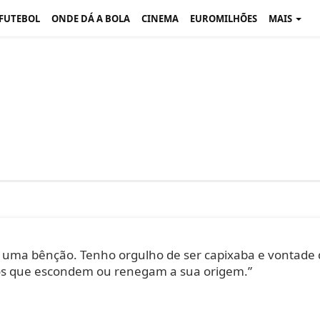
 FUTEBOL
ONDE DÁ A BOLA
CINEMA
EUROMILHÕES
MAIS
 uma bênção. Tenho orgulho de ser capixaba e vontade
os que escondem ou renegam a sua origem.”