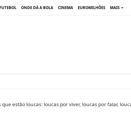
 FUTEBOL
ONDE DÁ A BOLA
CINEMA
EUROMILHÕES
MAIS
ue estão loucas: loucas por viver, loucas por falar, louc