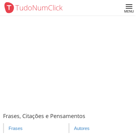
TudoNumClick
Me
MENU
Frases, Citações e Pensamentos
Frases
Autores