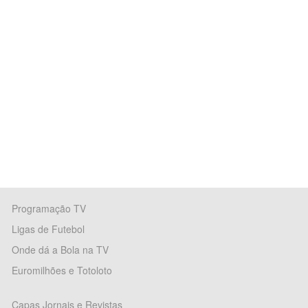
Programação TV
Ligas de Futebol
Onde dá a Bola na TV
Euromilhões e Totoloto
Capas Jornais e Revistas