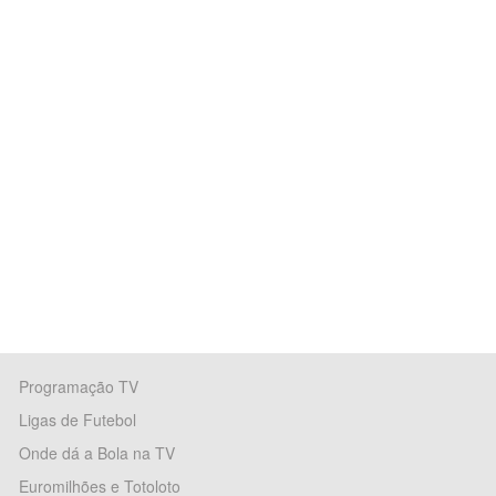
Programação TV
Ligas de Futebol
Onde dá a Bola na TV
Euromilhões e Totoloto