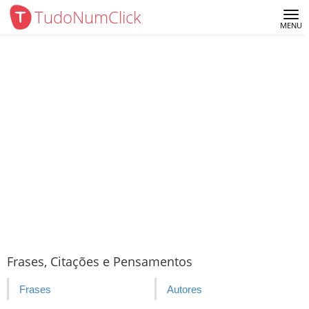
TudoNumClick
Me
MENU
Frases, Citações e Pensamentos
Frases
Autores