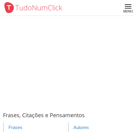
TudoNumClick
Me
MENU
Frases, Citações e Pensamentos
Frases
Autores