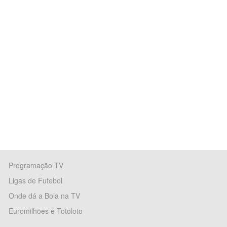
Programação TV
Ligas de Futebol
Onde dá a Bola na TV
Euromilhões e Totoloto