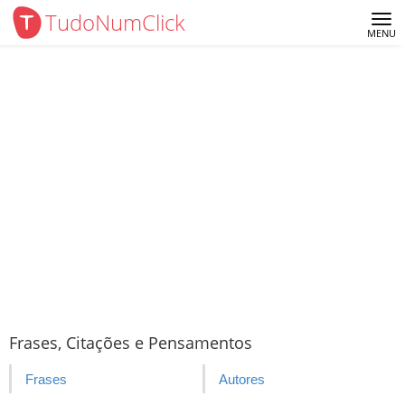
TudoNumClick
Me
MENU
Frases, Citações e Pensamentos
Frases
Autores