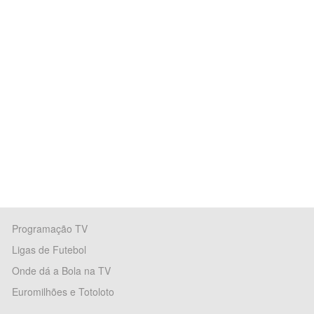
Programação TV
Ligas de Futebol
Onde dá a Bola na TV
Euromilhões e Totoloto