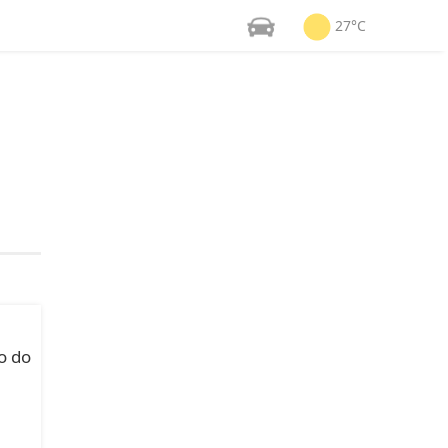
27°C
o do