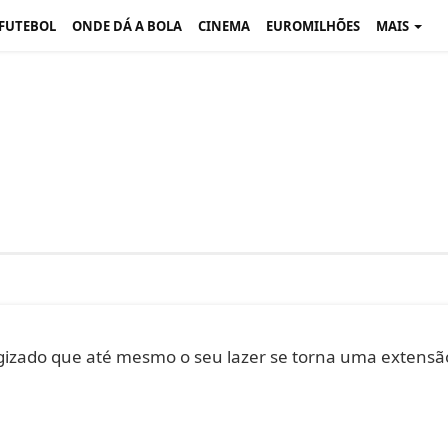
 FUTEBOL
ONDE DÁ A BOLA
CINEMA
EUROMILHÕES
MAIS
izado que até mesmo o seu lazer se torna uma extensã