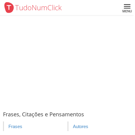
TudoNumClick
Me
MENU
Frases, Citações e Pensamentos
Frases
Autores