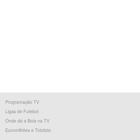
Programação TV
Ligas de Futebol
Onde dá a Bola na TV
Euromilhões e Totoloto