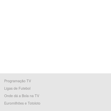
Programação TV
Ligas de Futebol
Onde dá a Bola na TV
Euromilhões e Totoloto