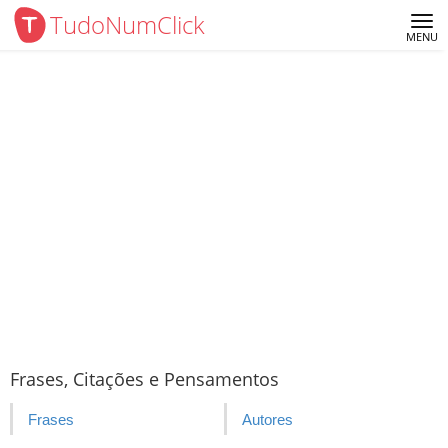
TudoNumClick
Me
MENU
Frases, Citações e Pensamentos
Frases
Autores