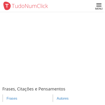
TudoNumClick
Me
MENU
Frases, Citações e Pensamentos
Frases
Autores