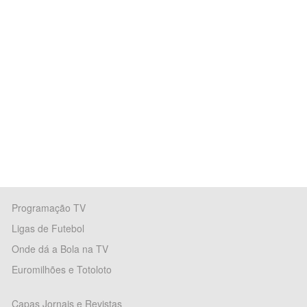
Programação TV
Ligas de Futebol
Onde dá a Bola na TV
Euromilhões e Totoloto
Capas Jornais e Revistas