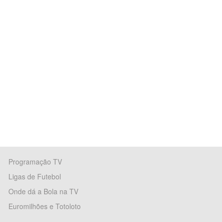
Programação TV
Ligas de Futebol
Onde dá a Bola na TV
Euromilhões e Totoloto