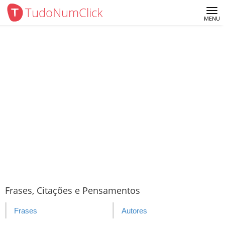
TudoNumClick
Me
MENU
Frases, Citações e Pensamentos
Frases
Autores