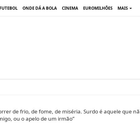
 FUTEBOL
ONDE DÁ A BOLA
CINEMA
EUROMILHÕES
MAIS
rer de frio, de fome, de miséria. Surdo é aquele que n
igo, ou o apelo de um irmão”