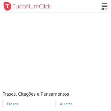
TudoNumClick
Me
MENU
Frases, Citações e Pensamentos
Frases
Autores