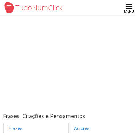
TudoNumClick
Me
MENU
Frases, Citações e Pensamentos
Frases
Autores