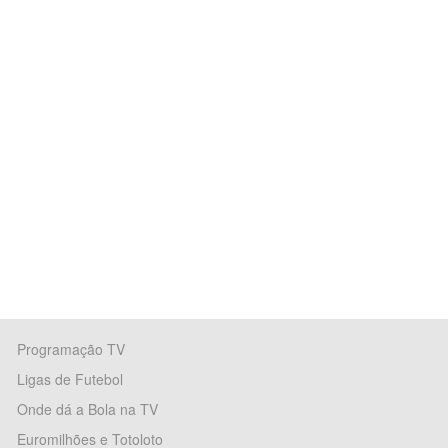
Programação TV
Ligas de Futebol
Onde dá a Bola na TV
Euromilhões e Totoloto