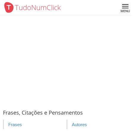
TudoNumClick
Me
MENU
Frases, Citações e Pensamentos
Frases
Autores