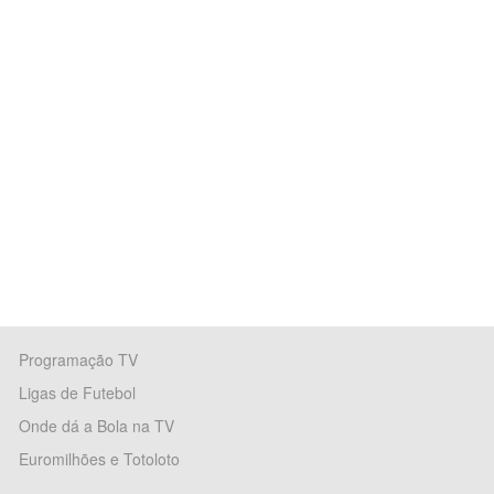
Programação TV
Ligas de Futebol
Onde dá a Bola na TV
Euromilhões e Totoloto